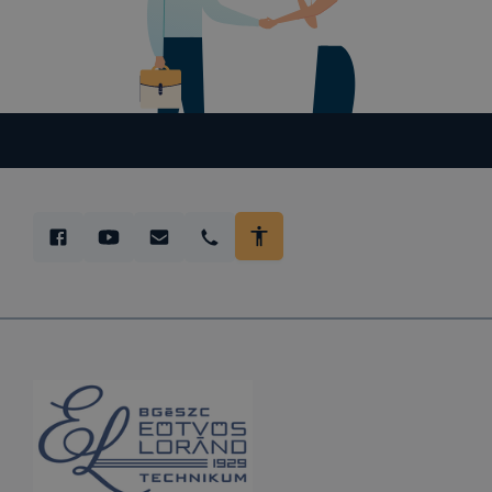
megakadályo
lesznek kép
tervezettől