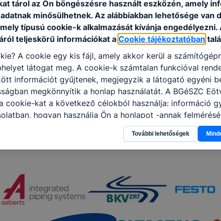
kat tárol az Ön böngészésre használt eszközén, amely in
adatnak minősülhetnek. Az alábbiakban lehetősége van 
 mely típusú cookie-k alkalmazását kívánja engedélyezni.
ról teljeskörű információkat a
Cookie tájékoztatóban
talá
kie? A cookie egy kis fájl, amely akkor kerül a számítógép
helyet látogat meg. A cookie-k számtalan funkcióval rend
tt információt gyűjtenek, megjegyzik a látogató egyéni beá
osságban megkönnyítik a honlap használatát. A BGéSZC Eöt
 cookie-kat a következő célokból használja: információ g
olatban, hogyan használja Ön a honlapot -annak felmérésé
ik részeit látogatja, vagy használja leginkább, így megtudh
További lehetőségek
Mind
osítsunk Önnek még jobb felhasználói élményt, ha ismét m
 honlap fejlesztése. Hogyan ellenőrizheti és hogyan tudja k
? Minden modern böngésző engedélyezi a cookie-k beállít
át. A legtöbb böngésző alapértelmezettként automatikusan
t, de ezek általában megváltoztathatók. Felhívjuk figyelmé
kie-k célja honlapunk használhatóságának és folyamataina
ése vagy lehetővé tétele, a cookie-k alkalmazásának