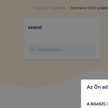
/
/
Főoldal
Projektek
Széchenyi 2020 projek
KERESŐ
Az Ön ad
A BGéSZC E