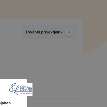
További projektjeink
ájában