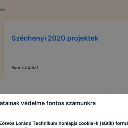
tek
Széchenyi 2020 projektek
Nincs találat
atainak védelme fontos számunkra
ötvös Loránd Technikum honlapja cookie-k (sütik) form