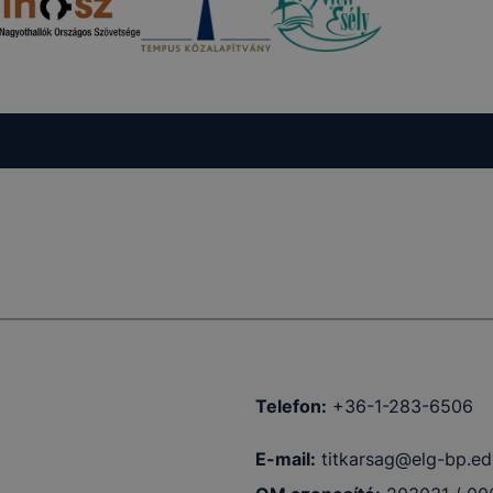
 nem
 a honlap a
Telefon:
+36-1-283-6506
E-mail:
titkarsag@elg-bp.ed