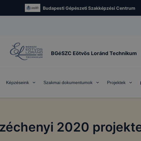
Budapesti Gépészeti Szakképzési Centrum
BGéSZC Eötvös Loránd Technikum
Képzéseink
Szakmai dokumentumok
Projektek
zéchenyi 2020 projekt