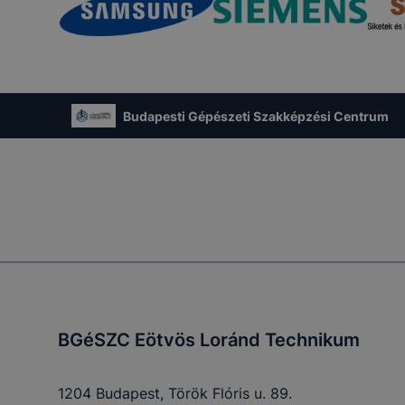
zása vagy törlése által előfordulhat, hogy felhasználóink
esek honlapunk funkcióinak teljes körű használatára, vagy
 eltérően fog működni böngészőjében.
Budapesti Gépészeti Szakképzési Centrum
BGéSZC Eötvös Loránd Technikum
1204 Budapest, Török Flóris u. 89.