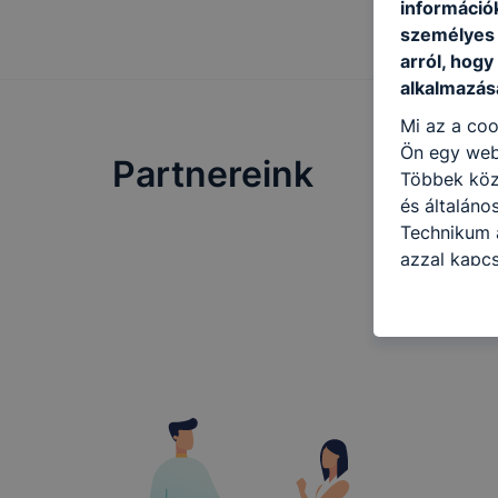
információ
személyes 
arról, hogy
alkalmazásá
Mi az a coo
Ön egy web
Partnereink
Többek közö
és általán
Technikum a
azzal kapcs
honlap mely
hogyan bizt
oldalunkat,
cookie-kat
változtatás
a cookie-ka
mivel a coo
megkönnyít