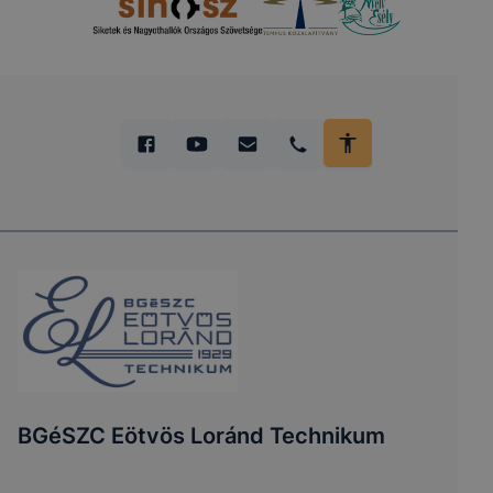
BGéSZC Eötvös Loránd Technikum