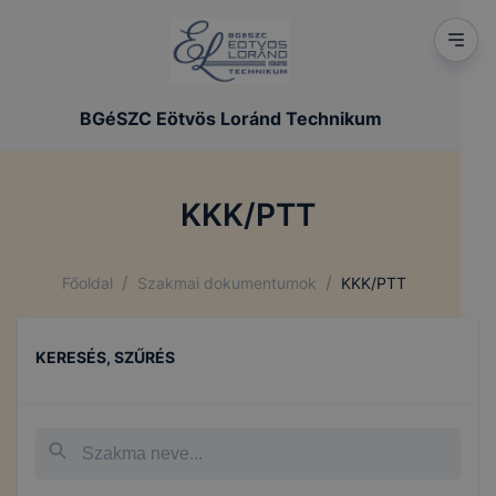
BGéSZC Eötvös Loránd Technikum
KKK/PTT
/
/
Főoldal
Szakmai dokumentumok
KKK/PTT
KERESÉS, SZŰRÉS