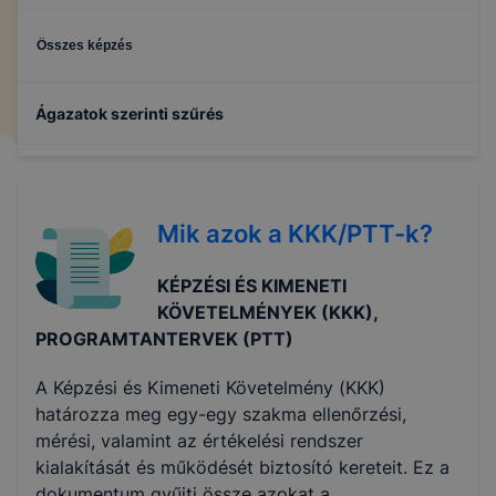
Összes képzés
Ágazatok szerinti szűrés
Gépészet
Mik azok a KKK/PTT-k?
Informatika és távközlés
KÉPZÉSI ÉS KIMENETI
Specializált gép- és járműgyártás
KÖVETELMÉNYEK (KKK),
PROGRAMTANTERVEK (PTT)
A Képzési és Kimeneti Követelmény (KKK)
határozza meg egy-egy szakma ellenőrzési,
mérési, valamint az értékelési rendszer
kialakítását és működését biztosító kereteit. Ez a
dokumentum gyűjti össze azokat a