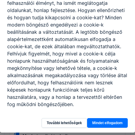
felhasználói élményt, ha ismét meglátogatja
Ipari gépész
oldalunkat, honlap fejlesztése. Hogyan ellenőrizheti
KKK
PTT
és hogyan tudja kikapcsolni a cookie-kat? Minden
modern böngésző engedélyezi a cookie-k
beállításának a változtatását. A legtöbb böngésző
Informatika és távközlés
alapértelmezettként automatikusan elfogadja a
cookie-kat, de ezek általában megváltoztathatók.
Felhívjuk figyelmét, hogy mivel a cookie-k célja
Informatikai rendszer- és alkalmazás-
honlapunk használhatóságának és folyamatainak
üzemeltető technikus
megkönnyítése vagy lehetővé tétele, a cookie-k
KKK
PTT
alkalmazásának megakadályozása vagy törlése által
előfordulhat, hogy felhasználóink nem lesznek
Szoftverfejlesztő és -tesztelő
képesek honlapunk funkcióinak teljes körű
KKK
PTT
használatára, vagy a honlap a tervezettől eltérően
fog működni böngészőjében.
Specializált gép- és járműgyártás
További lehetőségek
Mindet elfogadom