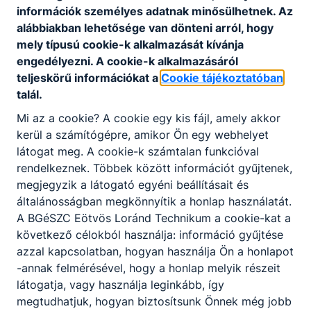
információk személyes adatnak minősülhetnek. Az
alábbiakban lehetősége van dönteni arról, hogy
mely típusú cookie-k alkalmazását kívánja
Gépészet
engedélyezni. A cookie-k alkalmazásáról
teljeskörű információkat a
Cookie tájékoztatóban
talál.
Épület- és szerkezetlakatos
Mi az a cookie? A cookie egy kis fájl, amely akkor
KKK
PTT
kerül a számítógépre, amikor Ön egy webhelyet
látogat meg. A cookie-k számtalan funkcióval
Gépgyártás-technológiai technikus
rendelkeznek. Többek között információt gyűjtenek,
KKK
PTT
megjegyzik a látogató egyéni beállításait és
általánosságban megkönnyítik a honlap használatát.
Gépi és CNC forgácsoló
A BGéSZC Eötvös Loránd Technikum a cookie-kat a
következő célokból használja: információ gyűjtése
KKK
PTT
azzal kapcsolatban, hogyan használja Ön a honlapot
Hegesztő
-annak felmérésével, hogy a honlap melyik részeit
látogatja, vagy használja leginkább, így
KKK
PTT
megtudhatjuk, hogyan biztosítsunk Önnek még jobb