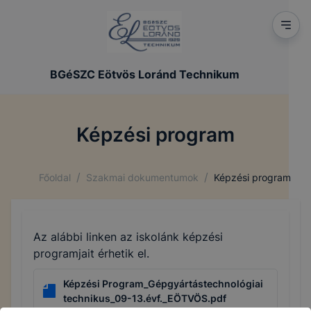
BGéSZC Eötvös Loránd Technikum
Képzési program
/
/
Főoldal
Szakmai dokumentumok
Képzési program
Az alábbi linken az iskolánk képzési
programjait érhetik el.
Képzési Program_Gépgyártástechnológiai
technikus_09-13.évf._EÖTVÖS.pdf