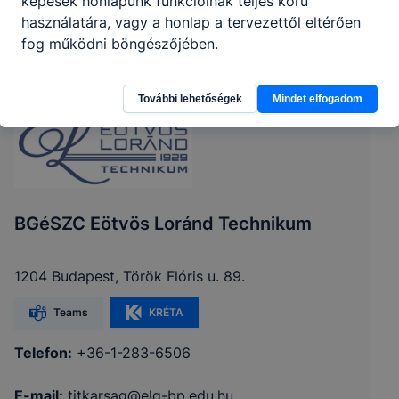
képesek honlapunk funkcióinak teljes körű
használatára, vagy a honlap a tervezettől eltérően
fog működni böngészőjében.
További lehetőségek
Mindet elfogadom
BGéSZC Eötvös Loránd Technikum
1204 Budapest, Török Flóris u. 89.
Teams
KRÉTA
Telefon:
+36-1-283-6506
E-mail:
titkarsag@elg-bp.edu.hu