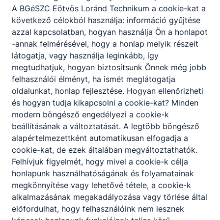
A BGéSZC Eötvös Loránd Technikum a cookie-kat a
következő célokból használja: információ gyűjtése
Partnereink
azzal kapcsolatban, hogyan használja Ön a honlapot
-annak felmérésével, hogy a honlap melyik részeit
látogatja, vagy használja leginkább, így
megtudhatjuk, hogyan biztosítsunk Önnek még jobb
felhasználói élményt, ha ismét meglátogatja
oldalunkat, honlap fejlesztése. Hogyan ellenőrizheti
és hogyan tudja kikapcsolni a cookie-kat? Minden
modern böngésző engedélyezi a cookie-k
beállításának a változtatását. A legtöbb böngésző
alapértelmezettként automatikusan elfogadja a
cookie-kat, de ezek általában megváltoztathatók.
Felhívjuk figyelmét, hogy mivel a cookie-k célja
honlapunk használhatóságának és folyamatainak
megkönnyítése vagy lehetővé tétele, a cookie-k
alkalmazásának megakadályozása vagy törlése által
előfordulhat, hogy felhasználóink nem lesznek