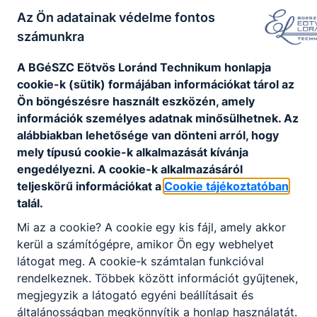
Letöltés
Az Ön adatainak védelme fontos
számunkra
Képzési Program_Informatikai rendszer és
alkalmazásüzemeltető technikus_09-
A BGéSZC Eötvös Loránd Technikum honlapja
13.évf._EÖTVÖS.pdf
cookie-k (sütik) formájában információkat tárol az
Letöltés
Ön böngészésre használt eszközén, amely
információk személyes adatnak minősülhetnek. Az
Képzési Program_Mechatronikai
alábbiakban lehetősége van dönteni arról, hogy
technikus_09-13.évf._EÖTVÖS.pdf
mely típusú cookie-k alkalmazását kívánja
Letöltés
engedélyezni. A cookie-k alkalmazásáról
teljeskörű információkat a
Cookie tájékoztatóban
Képzési Program_Szoftverfejlesztő és
talál.
tesztelő_09-13.évf._EÖTVÖS.pdf
Mi az a cookie? A cookie egy kis fájl, amely akkor
Letöltés
kerül a számítógépre, amikor Ön egy webhelyet
látogat meg. A cookie-k számtalan funkcióval
rendelkeznek. Többek között információt gyűjtenek,
megjegyzik a látogató egyéni beállításait és
általánosságban megkönnyítik a honlap használatát.