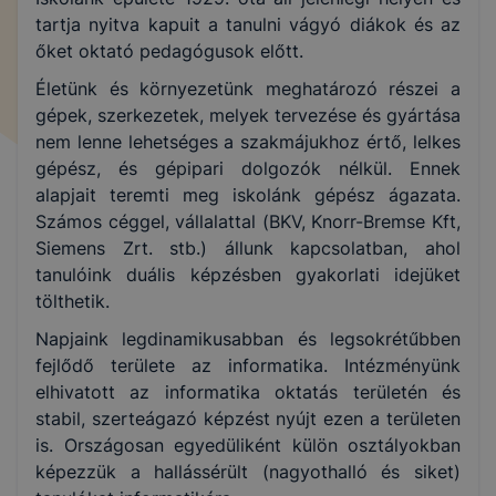
tartja nyitva kapuit a tanulni vágyó diákok és az
őket oktató pedagógusok előtt.
Életünk és környezetünk meghatározó részei a
gépek, szerkezetek, melyek tervezése és gyártása
nem lenne lehetséges a szakmájukhoz értő, lelkes
gépész, és gépipari dolgozók nélkül. Ennek
alapjait teremti meg iskolánk gépész ágazata.
Számos céggel, vállalattal (BKV, Knorr-Bremse Kft,
Siemens Zrt. stb.) állunk kapcsolatban, ahol
tanulóink duális képzésben gyakorlati idejüket
tölthetik.
Napjaink legdinamikusabban és legsokrétűbben
fejlődő területe az informatika. Intézményünk
elhivatott az informatika oktatás területén és
stabil, szerteágazó képzést nyújt ezen a területen
is. Országosan egyedüliként külön osztályokban
képezzük a hallássérült (nagyothalló és siket)