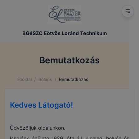
BGéSZC Eötvös Loránd Technikum
Bemutatkozás
/
/
Főoldal
Rólunk
Bemutatkozás
Kedves Látogató!
Üdvözöljük oldalunkon.
Iskolánk épülete 1929. óta áll jelenlegi helyén és