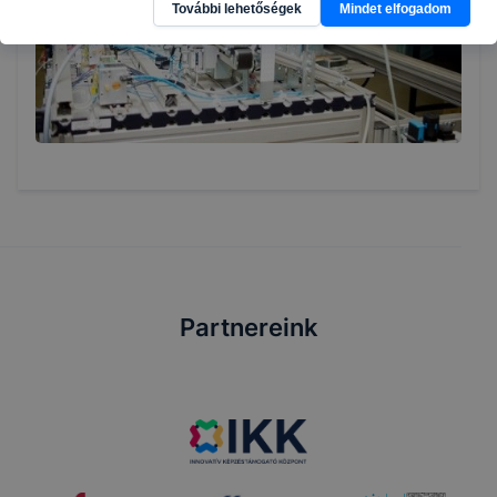
További lehetőségek
Mindet elfogadom
Partnereink