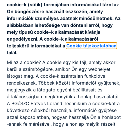
Inventor) vizsgát tenni, Lego és ipari robotot
cookie-k (sütik) formájában információkat tárol az
programozni, megtanulni a PLC alapjait.
Ön böngészésre használt eszközén, amely
információk személyes adatnak minősülhetnek. Az
A családias légkörnek, a kellemes hangulatú
alábbiakban lehetősége van dönteni arról, hogy
élettérnek köszönhetően mind a tanulók, mind a
mely típusú cookie-k alkalmazását kívánja
pedagógusok jól érzik magukat az Eötvösben.
engedélyezni. A cookie-k alkalmazásáról
teljeskörű információkat a
Cookie tájékoztatóban
talál.
Mi az a cookie? A cookie egy kis fájl, amely akkor
kerül a számítógépre, amikor Ön egy webhelyet
látogat meg. A cookie-k számtalan funkcióval
rendelkeznek. Többek között információt gyűjtenek,
megjegyzik a látogató egyéni beállításait és
általánosságban megkönnyítik a honlap használatát.
A BGéSZC Eötvös Loránd Technikum a cookie-kat a
következő célokból használja: információ gyűjtése
azzal kapcsolatban, hogyan használja Ön a honlapot
-annak felmérésével, hogy a honlap melyik részeit